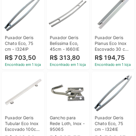
Puxador Geris 
Puxador Geris 
Puxador Geris 
Chato Eco, 75 
Belíssima Eco, 
Planus Eco Inox 
cm - I324IP
45cm - I660IE
Escovado 30 cm 
- I044IE
R$ 703,50
R$ 313,80
R$ 194,75
Encontrado em 1 loja
Encontrado em 1 loja
Encontrado em 1 loja
Puxador Geris 
Gancho para 
Puxador Geris 
Tubular Eco Inox 
Rede Loth, Inox - 
Chato Eco, 75 
Escovado 100cm 
95065
cm - I324IE
- I042IE