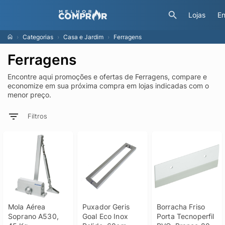
Lojas
En
Categorias
Casa e Jardim
Ferragens
Ferragens
Encontre aqui promoções e ofertas de Ferragens, compare e
economize em sua próxima compra em lojas indicadas com o
menor preço.
Filtros
Mola Aérea 
Puxador Geris 
Borracha Friso 
Soprano A530, 
Goal Eco Inox 
Porta Tecnoperfil 