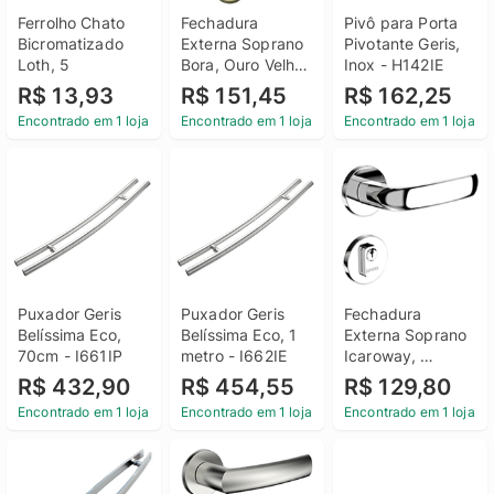
Ferrolho Chato 
Fechadura 
Pivô para Porta 
Bicromatizado 
Externa Soprano 
Pivotante Geris, 
Loth, 5
Bora, Ouro Velho 
Inox - H142IE
- BORA-4053-
R$ 13,93
R$ 151,45
R$ 162,25
PY-E14
Encontrado em 1 loja
Encontrado em 1 loja
Encontrado em 1 loja
Puxador Geris 
Puxador Geris 
Fechadura 
Belíssima Eco, 
Belíssima Eco, 1 
Externa Soprano 
70cm - I661IP
metro - I662IE
Icaroway, 
Cromado
R$ 432,90
R$ 454,55
R$ 129,80
Encontrado em 1 loja
Encontrado em 1 loja
Encontrado em 1 loja