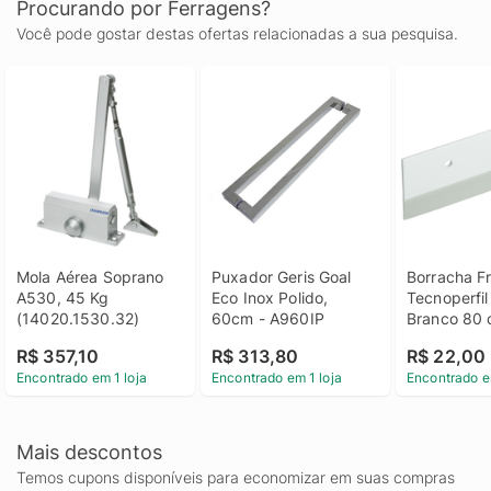
Procurando por Ferragens?
Você pode gostar destas ofertas relacionadas a sua pesquisa.
Mola Aérea Soprano 
Puxador Geris Goal 
Borracha Fr
A530, 45 Kg 
Eco Inox Polido, 
Tecnoperfil
(14020.1530.32)
60cm - A960IP
Branco 80
R$ 357,10
R$ 313,80
R$ 22,00
Encontrado em 1 loja
Encontrado em 1 loja
Encontrado e
Mais descontos
Temos cupons disponíveis para economizar em suas compras