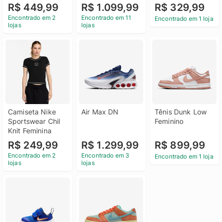
Feminina
R$ 449,99
R$ 1.099,99
R$ 329,99
Encontrado em 2
Encontrado em 11
Encontrado em 1 loja
lojas
lojas
Camiseta Nike 
Air Max DN
Tênis Dunk Low 
Sportswear Chil 
Feminino
Knit Feminina
R$ 249,99
R$ 1.299,99
R$ 899,99
Encontrado em 2
Encontrado em 3
Encontrado em 1 loja
lojas
lojas