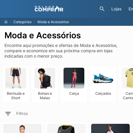
Lojas
En
Categorias
Moda e Acessórios
Moda e Acessórios
Encontre aqui promoções e ofertas de Moda e Acessórios,
compare e economize em sua próxima compra em lojas
indicadas com o menor preço.
Bermuda e
Bolsas e
Calça
Calçados
Cam
Short
Malas
Camis
Bl
Filtros