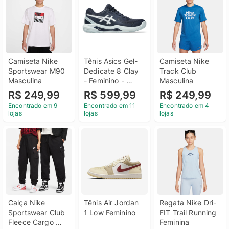
Camiseta Nike 
Tênis Asics Gel-
Camiseta Nike 
Sportswear M90 
Dedicate 8 Clay 
Track Club 
Masculina
- Feminino - 
Masculina
Tennis
R$ 249,99
R$ 599,99
R$ 249,99
Encontrado em 9
Encontrado em 11
Encontrado em 4
lojas
lojas
lojas
Calça Nike 
Tênis Air Jordan 
Regata Nike Dri-
Sportswear Club 
1 Low Feminino
FIT Trail Running 
Fleece Cargo 
Feminina