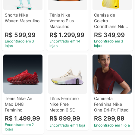
Shorts Nike 
Tênis Nike 
Camisa de 
Woven Masculino
Vomero Plus 
Goleiro 
Masculino
Corinthians Nike 
2025/26 
R$ 599,99
R$ 1.299,99
R$ 349,99
Torcedor Pro 
Encontrado em 3
Encontrado em 14
Encontrado em 3
Masculina
lojas
lojas
lojas
Tênis Nike Air 
Tênis Feminino 
Camiseta 
Max DN8 
Nike Free 
Feminina Nike 
Feminino
Metcon 6 SE
One Dri-Fit Fitted
R$ 1.499,99
R$ 999,99
R$ 299,99
Encontrado em 2
Encontrado em 1 loja
Encontrado em 1 loja
lojas