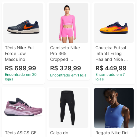
Tênis Nike Full 
Camiseta Nike 
Chuteira Futsal 
Force Low 
Pro 365 
Infantil Erling 
Masculino
Cropped 
Haaland Nike 
Feminina
Phantom 6 Club
R$ 699,99
R$ 329,99
R$ 449,99
Encontrado em 20
Encontrado em 7
Encontrado em 1 loja
lojas
lojas
Tênis ASICS GEL-
Calça do 
Regata Nike Dri-