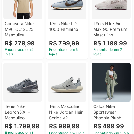
Camiseta Nike 
Tênis Nike LD-
Tênis Nike Air 
M90 OC SU25 
1000 Feminino
Max 90 Premium 
Masculina
Masculino
R$ 279,99
R$ 799,99
R$ 1.199,99
Encontrado em 4
Encontrado em 5
Encontrado em 2
lojas
lojas
lojas
Tênis Nike 
Tênis Masculino 
Calça Nike 
Lebron XXI - 
Nike Jordan Heir 
Sportswear 
Masculino
Series V2
Phoenix Plush 
Feminina
R$ 1.799,99
R$ 999,99
R$ 499,99
Encontrado em 8
Encontrado em 1 loja
Encontrado em 1 loja