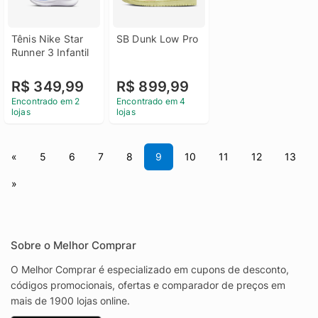
Tênis Nike Star 
SB Dunk Low Pro
Runner 3 Infantil
R$ 349,99
R$ 899,99
Encontrado em 2
Encontrado em 4
lojas
lojas
«
5
6
7
8
9
10
11
12
13
»
Sobre o Melhor Comprar
O Melhor Comprar é especializado em cupons de desconto,
códigos promocionais, ofertas e comparador de preços em
mais de 1900 lojas online.