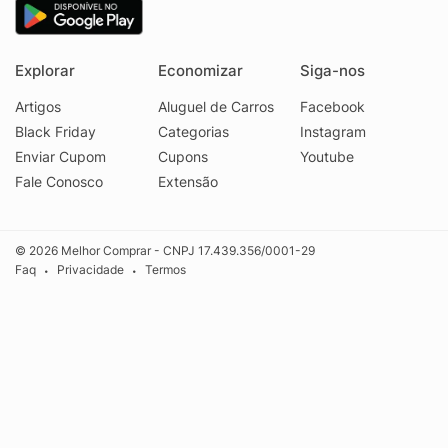
Explorar
Economizar
Siga-nos
Artigos
Aluguel de Carros
Facebook
Black Friday
Categorias
Instagram
Enviar Cupom
Cupons
Youtube
Fale Conosco
Extensão
© 2026 Melhor Comprar - CNPJ 17.439.356/0001-29
Faq
Privacidade
Termos
•
•