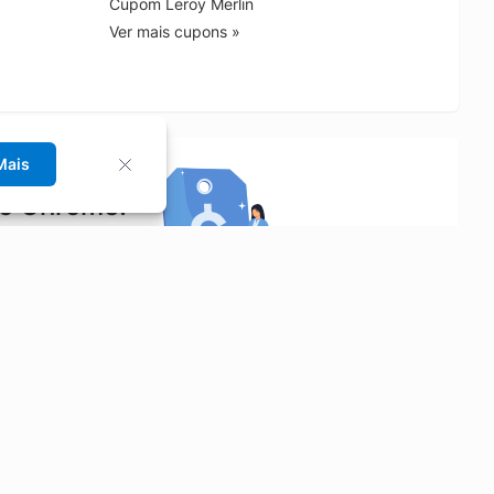
Cupom Leroy Merlin
Ver mais cupons »
Mais
no Chrome!
rrinho de compras.
Saiba mais
Economizar
Siga-nos
Aluguel de Carros
Facebook