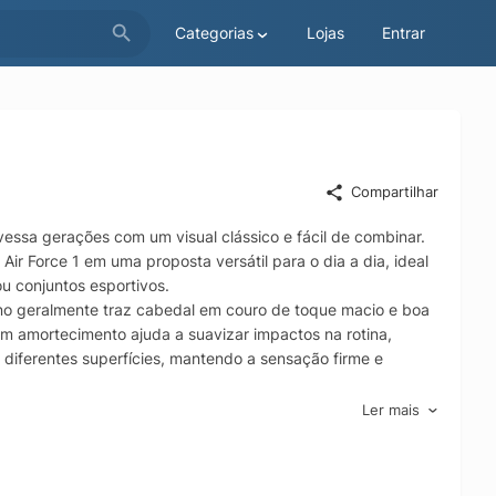
Categorias
Lojas
Entrar
Compartilhar
vessa gerações com um visual clássico e fácil de combinar.
Air Force 1 em uma proposta versátil para o dia a dia, ideal
u conjuntos esportivos.
nino geralmente traz cabedal em couro de toque macio e boa
m amortecimento ajuda a suavizar impactos na rotina,
diferentes superfícies, mantendo a sensação firme e
 para uso frequente, o Nike Air Force 1 Low 07 combina
Ler mais
que autêntico e ainda funcionando bem em diferentes