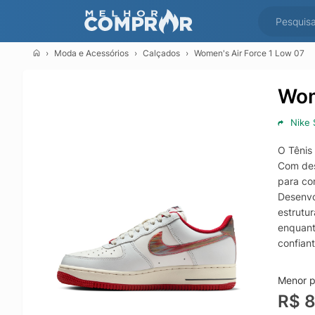
Moda e Acessórios
Calçados
Women's Air Force 1 Low 07
Wom
Nike 
O Tênis
Com desi
para co
Desenvo
estrutu
enquant
confian
Perfeit
presenç
Menor p
estaçõe
R$ 