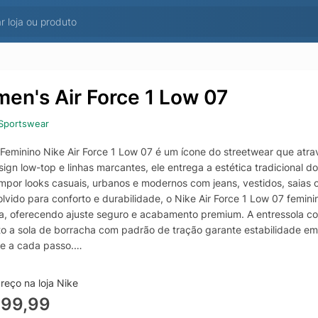
en's Air Force 1 Low 07
Sportswear
 Feminino Nike Air Force 1 Low 07 é um ícone do streetwear que atra
gn low-top e linhas marcantes, ele entrega a estética tradicional do 
mpor looks casuais, urbanos e modernos com jeans, vestidos, saias o
lvido para conforto e durabilidade, o Nike Air Force 1 Low 07 femi
ra, oferecendo ajuste seguro e acabamento premium. A entressola co
o a sola de borracha com padrão de tração garante estabilidade em 
te a cada passo.
o para quem busca um tênis branco clássico ou uma opção atemporal
a, praticidade e identidade, elevando produções básicas com um to
reço na loja Nike
s do ano.
899,99