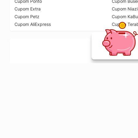
Cupom Ponto
Cupom Buse
Cupom Extra
Cupom Niazi
Cupom Petz
Cupom KaBu
Cupom AliExpress
Cupom Tera
Ative a extensão de descontos e receba 
Sobre o Melhor Comprar
O Melhor Comprar é especializado em cupons de desconto, c