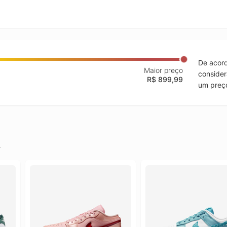
De acord
Maior preço
consider
R$ 899,99
um preço
.