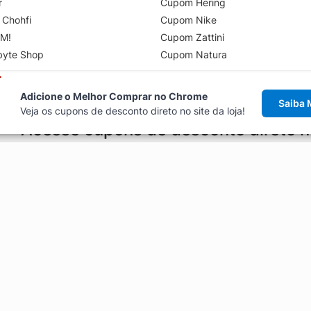
r
Cupom Hering
 Chohfi
Cupom Nike
M!
Cupom Zattini
byte Shop
Cupom Natura
Adicione o Melhor Comprar no Chrome
Saiba 
Veja os cupons de desconto direto no site da loja!
Acesse cupons de desconto direto 
aviso de cupons antes de finalizar uma compra online, direto no ca
Explorar
ódigos promocionais, ofertas e
Artigos