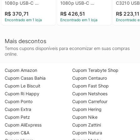
1080p USB-C 
1080p USB-C 
C3210 USB
Microfone Integrado 
Microfone Integrado 
101
R$ 370,71
R$ 426,51
R$ 223,11
Branco
Grafite
Encontrado em 1 loja
Encontrado em 1 loja
Encontrado e
Mais descontos
Temos cupons disponíveis para economizar em suas compras
online.
Cupom Amazon
Cupom Terabyte Shop
Cupom Casas Bahia
Cupom Centauro
Cupom Le Biscuit
Cupom Fast Shop
Cupom Ri Happy
Cupom Netshoes
Cupom Ponto
Cupom Carrefour
Cupom Extra
Cupom Hering
Cupom Petz
Cupom Nike
Cupom AliExpress
Cupom Zattini
Cupom C&A
Cupom Natura