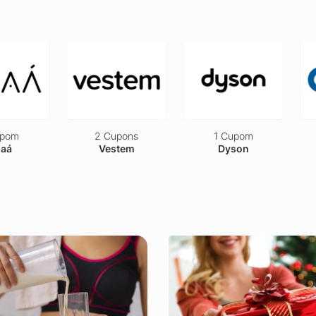
pons
1 Cupom
4 Cupons
tem
Dyson
Unidas