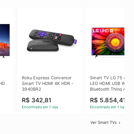
 
Roku Express Conversor 
Smart TV LG 75 4K U
HD 
Smart TV HDMI 4K HDR - 
LED HDMI USB Wi-Fi 
3940BR2
Bluetooth Thinq AI - 
75UR871C0SA.BWZ
R$ 342,81
R$ 5.854,41
Encontrado em 1 loja
Encontrado em 1 loja
Ver Smart TVs