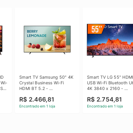
D 
Smart TV Samsung 50" 4K 
Smart TV LG 55" HDMI
 Wi-
Crystal Business Wi-Fi 
USB Wi-Fi Bluetooth U
SB 
HDMI BT 5.2 - 
4K 3840 x 2160 - 
LH50BEFH4GGXZD
55UQ801C0SB
R$ 2.466,81
R$ 2.754,81
Encontrado em 1 loja
Encontrado em 1 loja