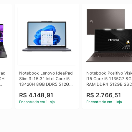
ad 
Notebook Lenovo IdeaPad 
Notebook Positivo Visi
0H 
Slim 3i 15.3" Intel Core i5 
i15 Core i5 1135G7 8G
13420H 8GB DDR5 512GB 
RAM DDR4 512GB SSD
 
SSD Win 11 Home
15.6 Full HD Linux - C
R$ 4.148,91
R$ 2.766,51
Encontrado em 1 loja
Encontrado em 1 loja