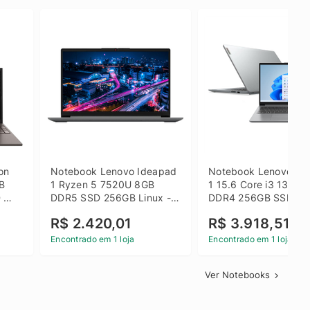
on 
Notebook Lenovo Ideapad 
Notebook Lenovo Ide
B 
1 Ryzen 5 7520U 8GB 
1 15.6 Core i3 1315U
 
DDR5 SSD 256GB Linux - 
DDR4 256GB SSD FH
inza
82X5S00100
Windows 11 Home Ci
R$ 2.420,01
R$ 3.918,51
Encontrado em 1 loja
Encontrado em 1 loja
Ver Notebooks