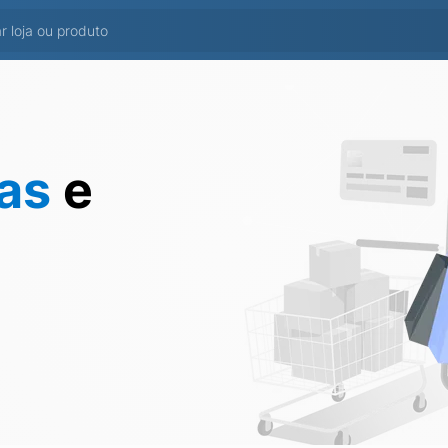
tas
e