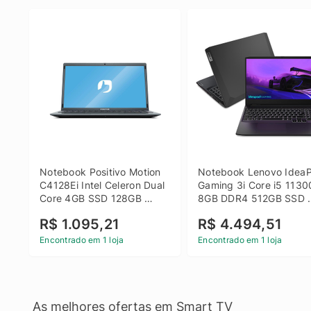
Notebook Positivo Motion 
Notebook Lenovo IdeaP
C4128Ei Intel Celeron Dual 
Gaming 3i Core i5 1130
Core 4GB SSD 128GB 
8GB DDR4 512GB SSD 
Linux 14 - 3002181
GTX 1650 4GB 15.6 FHD
R$ 1.095,21
R$ 4.494,51
Linux - Preto
Encontrado em 1 loja
Encontrado em 1 loja
As melhores ofertas em Smart TV