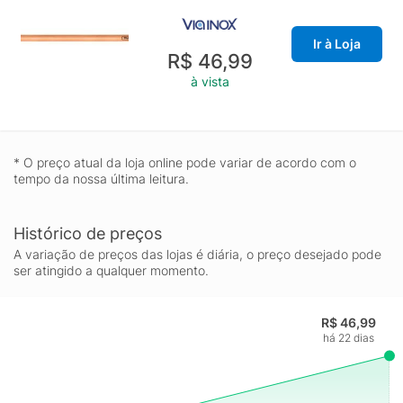
para um melhor acabamento e apresentação do produto. A
camada protetora em verniz incolor realça sua tonalidade,
Ir à Loja
concedendo brilho e um toque mais liso ao produto.
R$ 46,99
à vista
* O preço atual da loja online pode variar de acordo com o
tempo da nossa última leitura.
Histórico de preços
A variação de preços das lojas é diária, o preço desejado pode
ser atingido a qualquer momento.
R$ 46,99
há 22 dias