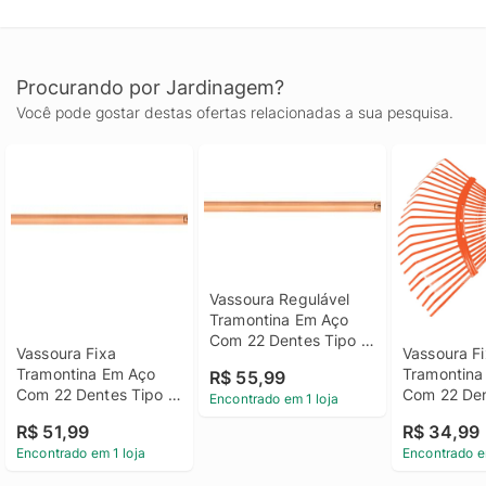
Procurando por Jardinagem?
Você pode gostar destas ofertas relacionadas a sua pesquisa.
Vassoura Regulável 
Tramontina Em Aço 
Com 22 Dentes Tipo 
Vassoura Fixa 
Vassoura Fi
Palheta E Cabo De 
Tramontina Em Aço 
Tramontina
R$ 55,99
Madeira 120cm
Com 22 Dentes Tipo 
Com 22 Den
Encontrado em 1 loja
Palheta E Cabo De 
Palheta S
R$ 51,99
R$ 34,99
Madeira 120cm
Encontrado em 1 loja
Encontrado e