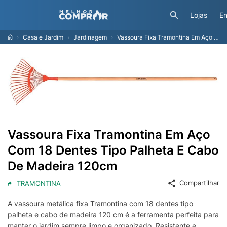
Lojas
En
Casa e Jardim
Jardinagem
Vassoura Fixa Tramontina Em Aço Com 18 Dentes Tipo Palheta E Cabo De Madeira 120cm
Vassoura Fixa Tramontina Em Aço
Com 18 Dentes Tipo Palheta E Cabo
De Madeira 120cm
Compartilhar
TRAMONTINA
A vassoura metálica fixa Tramontina com 18 dentes tipo
palheta e cabo de madeira 120 cm é a ferramenta perfeita para
manter o jardim sempre limpo e organizado. Resistente e