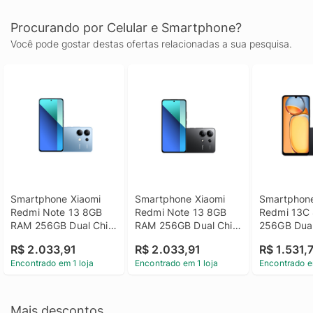
Procurando por Celular e Smartphone?
Você pode gostar destas ofertas relacionadas a sua pesquisa.
Smartphone Xiaomi 
Smartphone Xiaomi 
Smartphone
Redmi Note 13 8GB 
Redmi Note 13 8GB 
Redmi 13C
RAM 256GB Dual Chip 
RAM 256GB Dual Chip 
256GB Dual
4G Câmera 
4G Câmera 
Câmera 8M
R$ 2.033,91
R$ 2.033,91
R$ 1.531,
16MP/108MP Tela 6.7 
16MP/108MP Tela 6.7 
Tela 6.7 - 
Encontrado em 1 loja
Encontrado em 1 loja
Encontrado e
FHD - Azul
FHD - Preto
Mais descontos