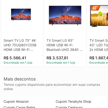
Smart TV LG 75" 4K 
TV Smart LG 65" 
TV Smart S
UHD 75UQ801C0SB 
HDMI USB Wi-Fi 
43" LED Tiz
HDMI USB Wi-Fi 
Bluetooh UHD 3840 x 
2x HDMI US
Bluetooh 3840 x 2160
2160
Wi-Fi - 
R$ 5.566,41
R$ 3.537,81
R$ 1.867,
LH43BETM
Encontrado em 1 loja
Encontrado em 1 loja
Encontrado e
Mais descontos
Temos cupons disponíveis para economizar em suas compras
online.
Cupom Amazon
Cupom Terabyte Shop
Cupom Casas Bahia
Cupom Centauro