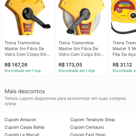
Trena Tramontina 
Trena Tramontina 
Trena Tramo
Master Em Fibra De 
Master Em Fibra De 
Master 5 M
Vidro Com Corpo Em 
Vidro Com Corpo Em 
Fita De Aço
ABS 20 M
ABS 30 M
Em ABS Com
R$ 167,26
R$ 173,05
R$ 31,12
Duplo
Encontrado em 1 loja
Encontrado em 1 loja
Encontrado e
Mais descontos
Temos cupons disponíveis para economizar em suas compras
online.
Cupom Amazon
Cupom Terabyte Shop
Cupom Casas Bahia
Cupom Centauro
Cupom Le Biscuit
Cupom Fast Shop