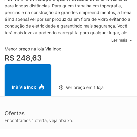
para longas distâncias. Para quem trabalha em topografia,
perícias e na construção de grandes empreendimentos, a trena
é indispensável por ser produzida em fibra de vidro evitando a
condução de eletricidade e garantindo mais segurança. Você
terá mais leveza podendo carregá-la para qualquer lugar, além
de ser resistente à corrosão devido ao corpo feito em ABS. A
Ler mais
empunhadura emborrachada garante mais conforto no
Menor preço na loja Via Inox
manuseio, assim como, mais facilidade na hora da limpeza da
R$ 248,63
fita. Qualidade é com a Tramontina! Recomendações de
Uso:Modo de Uso: Use óculos, luvas e outros equipamentos de
proteção de acordo com a tarefa a ser executada. Mantenha a
ferramenta sempre limpa para um melhor agarre, pois usá-la
suja com graxa ou óleo pode causar acidentes. Armazene em
Ir à Via Inox
Ver preço em 1 loja
local limpo e seco. - Foto meramente ilustrativa. Informações
Adicionais:- Fita em fibra de vidro; - Corpo em ABS injetado; -
Ponta para fixação no solo; - Empunhadura emborrachada; - As
Ofertas
ferramentas são produzidas e testadas conforme normas
específicas; - As ferramentas são submetidas a testes de
Encontramos 1 oferta, veja abaixo.
aplicação prática para garantir sua resistência em uso intenso;
- Todas as ferramentas de medição são inspecionadas e