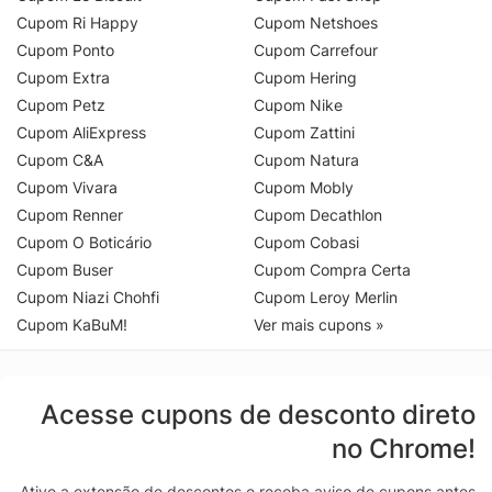
Cupom Ri Happy
Cupom Netshoes
Cupom Ponto
Cupom Carrefour
Cupom Extra
Cupom Hering
Cupom Petz
Cupom Nike
Cupom AliExpress
Cupom Zattini
Cupom C&A
Cupom Natura
Cupom Vivara
Cupom Mobly
Cupom Renner
Cupom Decathlon
Cupom O Boticário
Cupom Cobasi
Cupom Buser
Cupom Compra Certa
Cupom Niazi Chohfi
Cupom Leroy Merlin
Cupom KaBuM!
Ver mais cupons »
Acesse cupons de desconto direto
no Chrome!
Ative a extensão de descontos e receba aviso de cupons antes