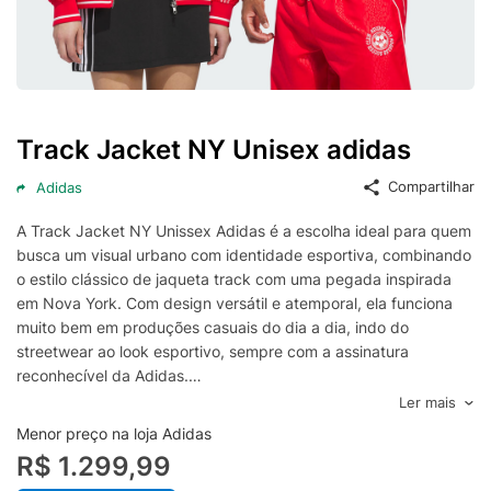
Track Jacket NY Unisex adidas
Compartilhar
Adidas
A Track Jacket NY Unissex Adidas é a escolha ideal para quem
busca um visual urbano com identidade esportiva, combinando
o estilo clássico de jaqueta track com uma pegada inspirada
em Nova York. Com design versátil e atemporal, ela funciona
muito bem em produções casuais do dia a dia, indo do
streetwear ao look esportivo, sempre com a assinatura
reconhecível da Adidas.
Pensada para uso unissex, essa jaqueta oferece caimento
Ler mais
confortável e fácil de combinar com diferentes peças, como
Menor preço na loja Adidas
jeans, calças jogger e tênis. O modelo é perfeito para meia-
R$ 1.299,99
estação e para sobreposições, ajudando a manter o corpo