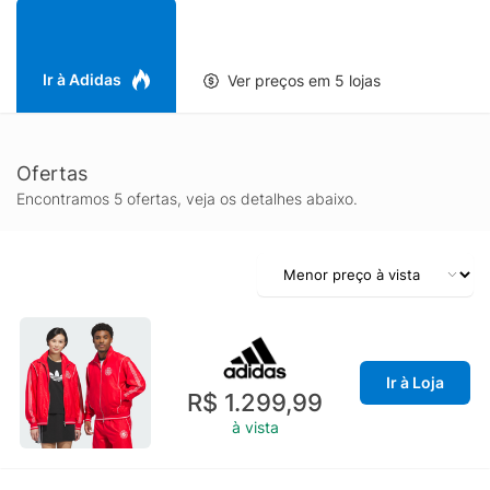
aquecido sem perder mobilidade, seja para passeios, viagens,
rotina ou momentos de lazer.
Se você procura uma jaqueta Adidas unissex com visual
moderno, inspiração NY e presença marcante, a Track Jacket
Ir à Adidas
Ver preços em 5 lojas
NY entrega estilo, praticidade e um acabamento que valoriza
qualquer composição, tornando-se um item-chave no guarda-
roupa de quem gosta de moda esportiva e urbana.
Ofertas
Encontramos 5 ofertas, veja os detalhes abaixo.
Ir à Loja
R$ 1.299,99
à vista