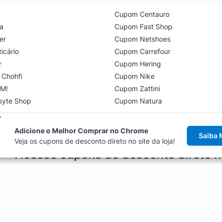
Cupom Centauro
a
Cupom Fast Shop
er
Cupom Netshoes
icário
Cupom Carrefour
r
Cupom Hering
 Chohfi
Cupom Nike
M!
Cupom Zattini
byte Shop
Cupom Natura
Adicione o Melhor Comprar no Chrome
Saiba 
Veja os cupons de desconto direto no site da loja!
Acesse cupons de desconto direto 
aviso de cupons antes de finalizar uma compra online, direto no ca