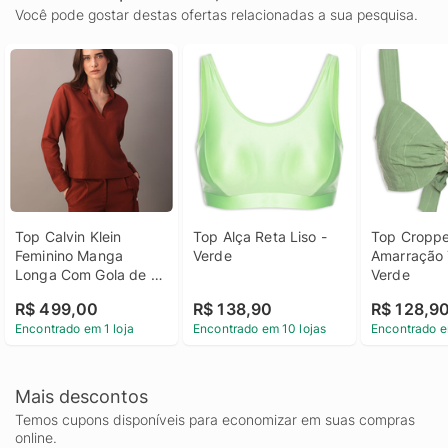
Você pode gostar destas ofertas relacionadas a sua pesquisa.
Top Calvin Klein 
Top Alça Reta Liso - 
Top Croppe
Feminino Manga 
Verde
Amarração T
Longa Com Gola de 
Verde
Camisa - Ferrugem 
R$ 499,00
R$ 138,90
R$ 128,9
Top Calvin Klein 
Encontrado em 1 loja
Encontrado em 10 lojas
Encontrado e
Feminino Manga 
Longa Com Gola de 
Camisa Ferrugem 36
Mais descontos
Temos cupons disponíveis para economizar em suas compras
online.