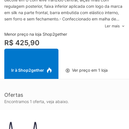
regulagem posterior, faixa inferior aplicada com logo da marca
em silk na parte frontal, barra embutida com elástico interno,
sem forro e sem fechamento.- Confeccionado em malha de
poliamida- Alta elasticidade- Decote em U com franzido frontal-
Ler mais
Alças finas com regulagem- Logo frontal em silk- Faixa inferior
Menor preço na loja Shop2gether
com elástico interno- Sem fechamentoEspecificações &
R$ 425,90
Cuidados:Lavar à máquina.Composição: 82% Poliamda 18%
ElastanoCor: AzulMarca: Sporty & Rich
Ir à Shop2gether
Ver preço em 1 loja
Ofertas
Encontramos 1 oferta, veja abaixo.