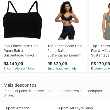
Top Fitness sem Bojo 
Top Fitness com Bojo 
Top Fitness
Puma Baixa 
Puma Baixa 
Puma Média
Sustentação Favorite 
Sustentação Lemlem 
Sustentaçã
Low Impact BRA 
Low Impact BRA - 
Adulto
R$ 149,99
R$ 329,99
R$ 179,9
Adulto
Adulto
Encontrado em 4 lojas
Encontrado em 1 loja
Encontrado e
Mais descontos
Temos cupons disponíveis para economizar em suas compras
online.
Cupom Amazon
Cupom Terabyte Shop