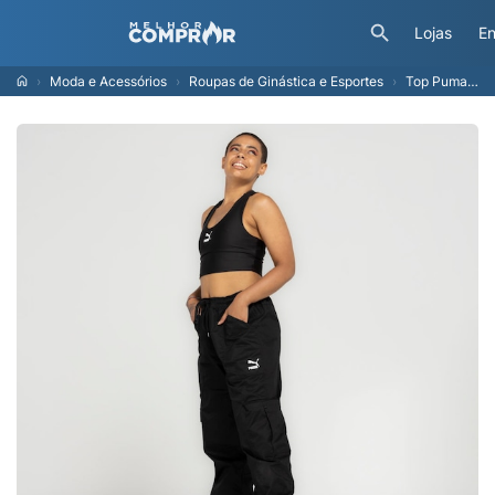
Lojas
En
Moda e Acessórios
Roupas de Ginástica e Esportes
Top Puma sem Bojo Baixa Sustentação T7 Crop