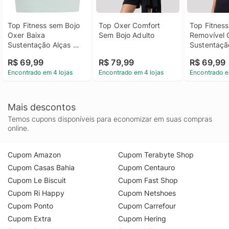
Top Fitness sem Bojo 
Top Oxer Comfort 
Top Fitness
Oxer Baixa 
Sem Bojo Adulto
Removível O
Sustentação Alças 
Sustentaçã
Cotton - Adulto
Sem Costur
R$ 69,99
R$ 79,99
R$ 69,99
Encontrado em 4 lojas
Encontrado em 4 lojas
Encontrado e
Mais descontos
Temos cupons disponíveis para economizar em suas compras
online.
Cupom Amazon
Cupom Terabyte Shop
Cupom Casas Bahia
Cupom Centauro
Cupom Le Biscuit
Cupom Fast Shop
Cupom Ri Happy
Cupom Netshoes
Cupom Ponto
Cupom Carrefour
Cupom Extra
Cupom Hering