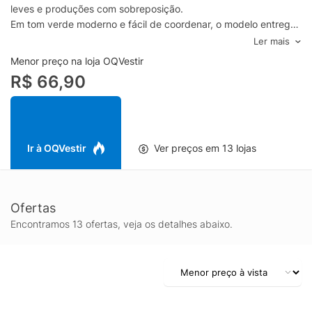
leves e produções com sobreposição.
Em tom verde moderno e fácil de coordenar, o modelo entrega
um caimento que valoriza o corpo sem abrir mão da liberdade
Ler mais
de movimento. Perfeito para usar sob camisetas, blusas e
Menor preço na loja OQVestir
vestidos, o top liso oferece uma sensação agradável em
R$ 66,90
contato com a pele e se adapta a diversas rotinas, do trabalho
aos momentos de descanso.
Aposte no Top Liso Hering para completar sua gaveta de
essenciais com uma peça curinga, pensada para quem procura
estilo básico, conforto e funcionalidade em um top feminino que
Ir à OQVestir
Ver preços em 13 lojas
acompanha você em todas as ocasiões.
Ofertas
Encontramos 13 ofertas, veja os detalhes abaixo.