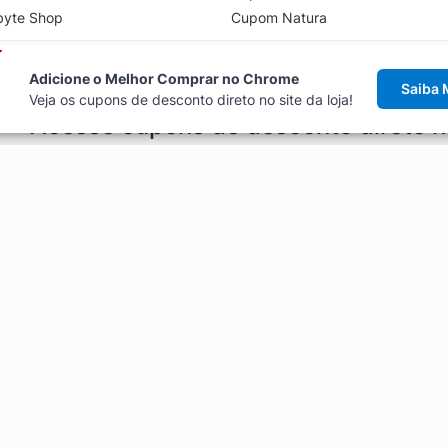
byte Shop
Cupom Natura
Adicione o Melhor Comprar no Chrome
Saiba 
Veja os cupons de desconto direto no site da loja!
Acesse cupons de desconto direto 
aviso de cupons antes de finalizar uma compra online, direto no ca
Explorar
ódigos promocionais, ofertas e
Artigos
Black Friday
Enviar Cupom
Fale Conosco