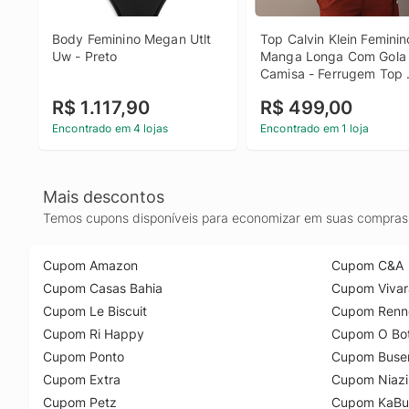
Body Feminino Megan Utlt 
Top Calvin Klein Feminino
Uw - Preto
Manga Longa Com Gola 
Camisa - Ferrugem Top 
Calvin Klein Feminino 
R$ 1.117,90
R$ 499,00
Manga Longa Com Gola 
Camisa Ferrugem 36
Encontrado em 4 lojas
Encontrado em 1 loja
Mais descontos
Temos cupons disponíveis para economizar em suas compras 
Cupom Amazon
Cupom C&A
Cupom Casas Bahia
Cupom Vivar
Cupom Le Biscuit
Cupom Renn
Cupom Ri Happy
Cupom O Bot
Cupom Ponto
Cupom Buse
Cupom Extra
Cupom Niazi
Cupom Petz
Cupom KaBu