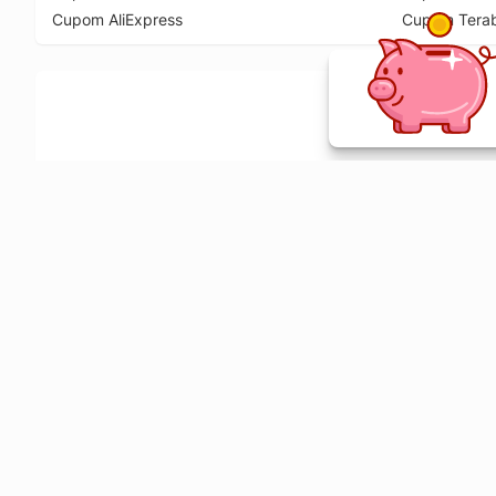
Cupom AliExpress
Cupom Tera
Ative a extensão de descontos e receba 
Sobre o Melhor Comprar
O Melhor Comprar é especializado em cupons de desconto, c
comparador de preços em mais de 1900 lojas online.