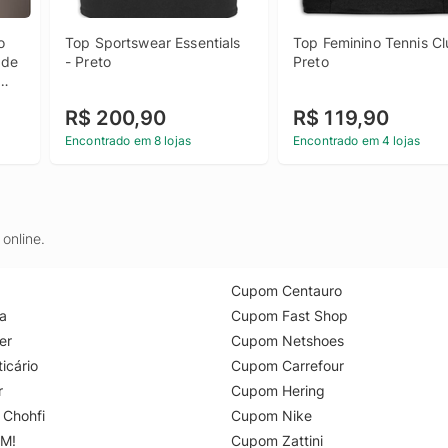
 
Top Sportswear Essentials 
Top Feminino Tennis Clu
de 
- Preto
Preto
R$ 200,90
R$ 119,90
de 
Encontrado em 8 lojas
Encontrado em 4 lojas
online.
Cupom Centauro
a
Cupom Fast Shop
er
Cupom Netshoes
icário
Cupom Carrefour
r
Cupom Hering
 Chohfi
Cupom Nike
M!
Cupom Zattini