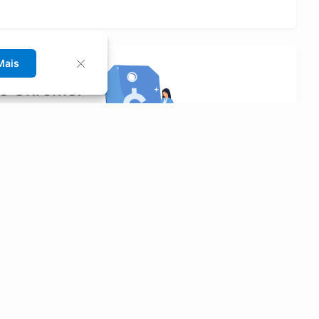
Mais
no Chrome!
rrinho de compras.
Saiba mais
Economizar
Siga-nos
Aluguel de Carros
Facebook
Categorias
Instagram
Cupons
Youtube
Extensão