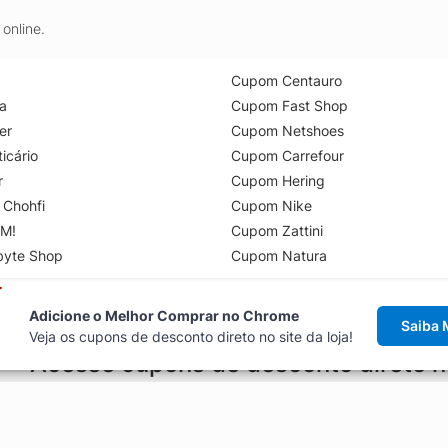
online.
Cupom Centauro
a
Cupom Fast Shop
er
Cupom Netshoes
icário
Cupom Carrefour
r
Cupom Hering
 Chohfi
Cupom Nike
M!
Cupom Zattini
byte Shop
Cupom Natura
Adicione o Melhor Comprar no Chrome
Saiba 
Veja os cupons de desconto direto no site da loja!
Acesse cupons de desconto direto 
aviso de cupons antes de finalizar uma compra online, direto no ca