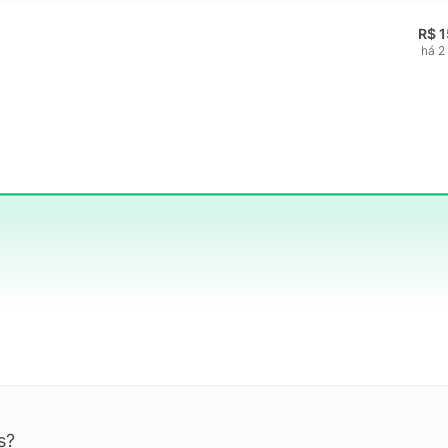
R$ 
há 2
s?