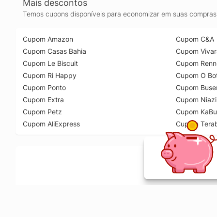
Mais descontos
Temos cupons disponíveis para economizar em suas compras 
Cupom Amazon
Cupom C&A
Cupom Casas Bahia
Cupom Vivar
Cupom Le Biscuit
Cupom Renn
Cupom Ri Happy
Cupom O Bot
Cupom Ponto
Cupom Buse
Cupom Extra
Cupom Niazi
Cupom Petz
Cupom KaBu
Cupom AliExpress
Cupom Tera
Ative a extensão de descontos e receba 