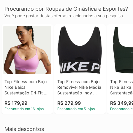
Procurando por Roupas de Ginástica e Esportes?
Você pode gostar destas ofertas relacionadas a sua pesquisa.
Top Fitness com Bojo 
Top Fitness com Bojo 
Top Fitness
Nike Baixa 
Removível Nike Média 
Nike Baixa 
Sustentação Dri-Fit 
Sustentação Indy 
Sustentação
Indy SPT BRA
Plung Bra Bold Adulto
Bra Adulto
R$ 179,99
R$ 279,99
R$ 349,9
Encontrado em 16 lojas
Encontrado em 5 lojas
Encontrado e
Mais descontos