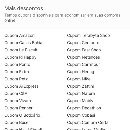
Mais descontos
Temos cupons disponíveis para economizar em suas compras
online.
Cupom Amazon
Cupom Terabyte Shop
Cupom Casas Bahia
Cupom Centauro
Cupom Le Biscuit
Cupom Fast Shop
Cupom Ri Happy
Cupom Netshoes
Cupom Ponto
Cupom Carrefour
Cupom Extra
Cupom Hering
Cupom Petz
Cupom Nike
Cupom AliExpress
Cupom Zattini
Cupom C&A
Cupom Natura
Cupom Vivara
Cupom Mobly
Cupom Renner
Cupom Decathlon
Cupom O Boticário
Cupom Cobasi
Cupom Buser
Cupom Compra Certa
Cupom Niazi Chohfi
Cupom Leroy Merlin