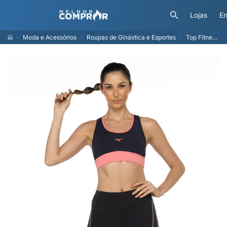
Lojas
En
Moda e Acessórios
Roupas de Ginástica e Esportes
Top Fitness com Bojo Removível Mizuno Média Sustentação Run Easy 4 - Adulto