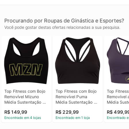
Procurando por Roupas de Ginástica e Esportes?
Você pode gostar destas ofertas relacionadas a sua pesquisa.
Top Fitness com Bojo 
Top Fitness com Bojo 
Top Fitness
Removível Mizuno 
Removível Puma 
Removível a
Média Sustentação 
Média Sustentação 
Média Sust
Run Easy 5 Adulto
Low Impact BRA 
Stella McCa
R$ 149,99
R$ 229,99
R$ 499,9
Adulto
Adulto
Encontrado em 4 lojas
Encontrado em 1 loja
Encontrado e