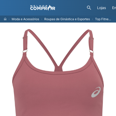
Lojas
En
Moda e Acessórios
Roupas de Ginástica e Esportes
Top Fitness com Bojo Removível ASICS Baixa Sustentação Alça Ajustável - Adulto