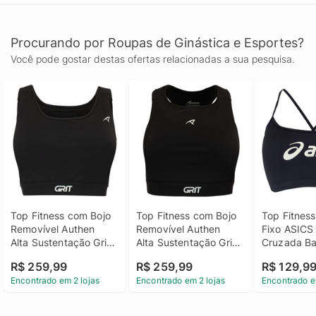
Procurando por Roupas de Ginástica e Esportes?
Você pode gostar destas ofertas relacionadas a sua pesquisa.
Top Fitness com Bojo 
Top Fitness com Bojo 
Top Fitness
Removível Authen 
Removível Authen 
Fixo ASICS 
Alta Sustentação Grit 
Alta Sustentação Grit 
Cruzada Bai
Bossa Reto com Bolso 
Bossa Nadador Reto 
Sustentaçã
R$ 259,99
R$ 259,99
R$ 129,9
Ajustável Adulto
com Bolso Ajustável 
Encontrado em 2 lojas
Encontrado em 2 lojas
Encontrado e
Adulto