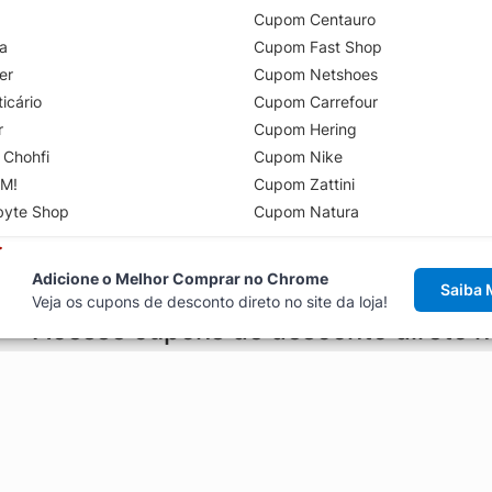
Cupom Centauro
a
Cupom Fast Shop
er
Cupom Netshoes
icário
Cupom Carrefour
r
Cupom Hering
 Chohfi
Cupom Nike
M!
Cupom Zattini
byte Shop
Cupom Natura
Adicione o Melhor Comprar no Chrome
Saiba 
Veja os cupons de desconto direto no site da loja!
Acesse cupons de desconto direto 
aviso de cupons antes de finalizar uma compra online, direto no ca