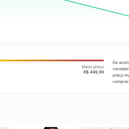
De acord
Maior preço
consider
R$ 449,99
preço ma
comprar
.