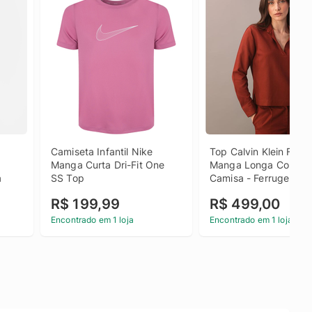
Camiseta Infantil Nike 
Top Calvin Klein Femin
Manga Curta Dri-Fit One 
Manga Longa Com Gol
a
SS Top
Camisa - Ferrugem To
Calvin Klein Feminino 
R$ 199,99
R$ 499,00
Manga Longa Com Gol
Camisa Ferrugem 36
Encontrado em 1 loja
Encontrado em 1 loja