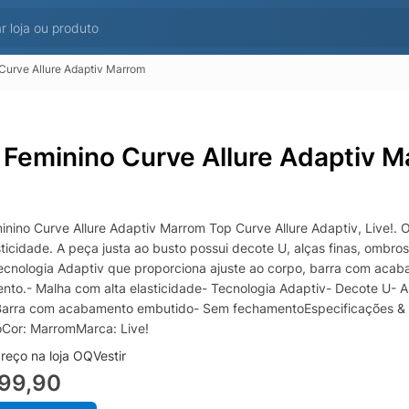
Curve Allure Adaptiv Marrom
 Feminino Curve Allure Adaptiv 
inino Curve Allure Adaptiv Marrom Top Curve Allure Adaptiv, Live!
sticidade. A peça justa ao busto possui decote U, alças finas, ombro
 tecnologia Adaptiv que proporciona ajuste ao corpo, barra com acab
nto.- Malha com alta elasticidade- Tecnologia Adaptiv- Decote U- A
 Barra com acabamento embutido- Sem fechamentoEspecificações &
oCor: MarromMarca: Live!
reço na loja OQVestir
199,90