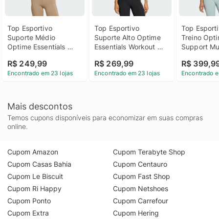
Top Esportivo 
Top Esportivo 
Top Esporti
Suporte Médio 
Suporte Alto Optime 
Treino Opti
Optime Essentials 
Essentials Workout 
Support Mu
Workout Mulher adidas
Mulher adidas
R$ 249,99
R$ 269,99
R$ 399,9
Encontrado em 23 lojas
Encontrado em 23 lojas
Encontrado e
Mais descontos
Temos cupons disponíveis para economizar em suas compras
online.
Cupom Amazon
Cupom Terabyte Shop
Cupom Casas Bahia
Cupom Centauro
Cupom Le Biscuit
Cupom Fast Shop
Cupom Ri Happy
Cupom Netshoes
Cupom Ponto
Cupom Carrefour
Cupom Extra
Cupom Hering