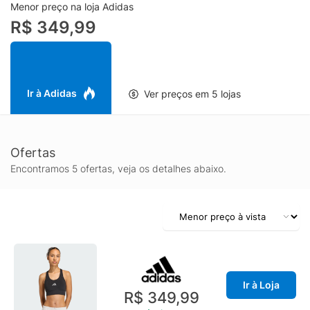
dispersa o suor para garantir um desempenho refrescante,
Menor preço na loja Adidas
seco e sem distrações, da primeira à última passada. O tecido
R$ 349,99
elástico permite que esse top esportivo adidas se adapte ao
corpo para um caimento sem fricção, tornando-o uma opção
confiável para corridas longas ou treinos intensos. Vários bolsos
oferecem armazenamento prático para manter objetos de valor
e géis energéticos ao seu alcance. Quando precisar de ajuda
Ir à Adidas
Ver preços em 5 lojas
para alcançar seus objetivos de treino, vista um top esportivo
que oferece suporte e estilo em uma peça leve.
Ofertas
Encontramos 5 ofertas, veja os detalhes abaixo.
Ir à Loja
R$ 349,99