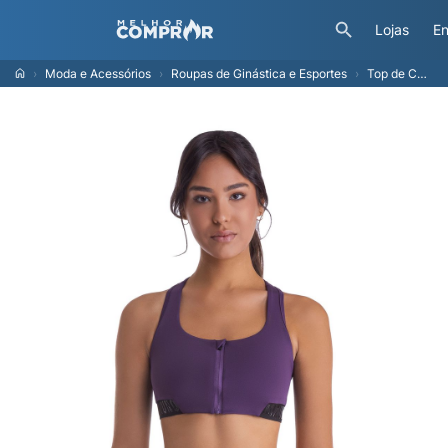
Lojas
En
Moda e Acessórios
Roupas de Ginástica e Esportes
Top de Corrida Mizuno Soul Fit Logo Feminino