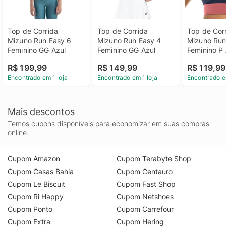
Top de Corrida 
Top de Corrida 
Top de Corr
Mizuno Run Easy 6 
Mizuno Run Easy 4 
Mizuno Run
Feminino GG Azul
Feminino GG Azul
Feminino P 
R$ 199,99
R$ 149,99
R$ 119,99
Encontrado em 1 loja
Encontrado em 1 loja
Encontrado e
Mais descontos
Temos cupons disponíveis para economizar em suas compras
online.
Cupom Amazon
Cupom Terabyte Shop
Cupom Casas Bahia
Cupom Centauro
Cupom Le Biscuit
Cupom Fast Shop
Cupom Ri Happy
Cupom Netshoes
Cupom Ponto
Cupom Carrefour
Cupom Extra
Cupom Hering