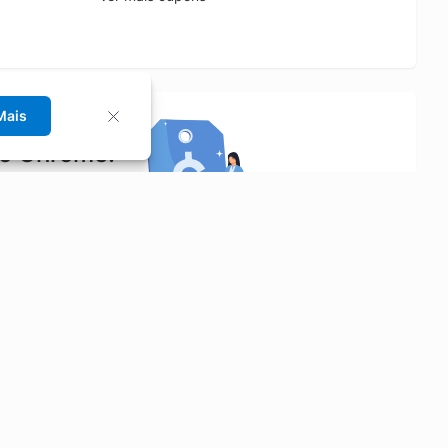
Mais
no Chrome!
rrinho de compras.
Saiba mais
Economizar
Siga-nos
Aluguel de Carros
Facebook
Categorias
Instagram
Cupons
Youtube