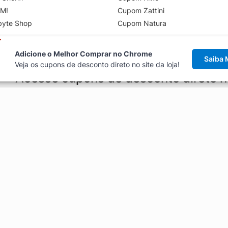
M!
Cupom Zattini
byte Shop
Cupom Natura
Adicione o Melhor Comprar no Chrome
Saiba 
Veja os cupons de desconto direto no site da loja!
Acesse cupons de desconto direto 
aviso de cupons antes de finalizar uma compra online, direto no ca
Explorar
ódigos promocionais, ofertas e
Artigos
Black Friday
Enviar Cupom