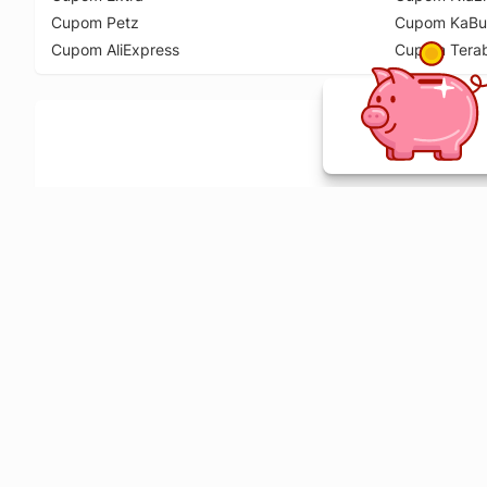
Cupom Petz
Cupom KaBu
Cupom AliExpress
Cupom Tera
Ative a extensão de descontos e receba 
Sobre o Melhor Comprar
O Melhor Comprar é especializado em cupons de desconto, c
comparador de preços em mais de 1900 lojas online.