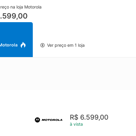
mplementar a experiência, os Moto Buds Loop oferecem praticidad
reço na loja Motorola
ão natural ao ecossistema Motorola e uso confortável ao longo do dia
.599,00
 entre trabalho e lazer, garantindo mobilidade e conveniência sem de
protetora Ice Melt foi pensada para acompanhar o visual do conjunto
do uso cotidiano, sem perder a estética premium. Com esse pack, 
one, áudio e proteção em uma proposta sofisticada com assinatura 
 Motorola
Ver preço em 1 loja
R$ 6.599,00
à vista