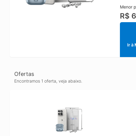
Para co
Menor p
integraç
R$ 6
alterna
A capa 
marcas 
smartph
Ir à
Ofertas
Encontramos 1 oferta, veja abaixo.