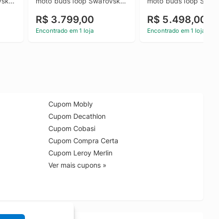
ski 
moto buds loop Swarovski 
moto buds loop Swaro
M + 
Ice Melt 256B 24GB (12GB 
Ice Melt 24GB (12GB 
R$ 3.799,00
R$ 5.498,00
RAM + 12GB RAM Boost), 
+ 12GB RAM Boost), 
0MP 
camera 50MP Sony Lytia 
Ultrafino, 3 cameras 
Encontrado em 1 loja
Encontrado em 1 loja
710, Tela 1.5K extreme 
e tela extreme Amoled
Amoled 144hz - Roxo
120hz - Bronze Green
Cupom Mobly
Cupom Decathlon
Cupom Cobasi
Cupom Compra Certa
Cupom Leroy Merlin
Ver mais cupons »