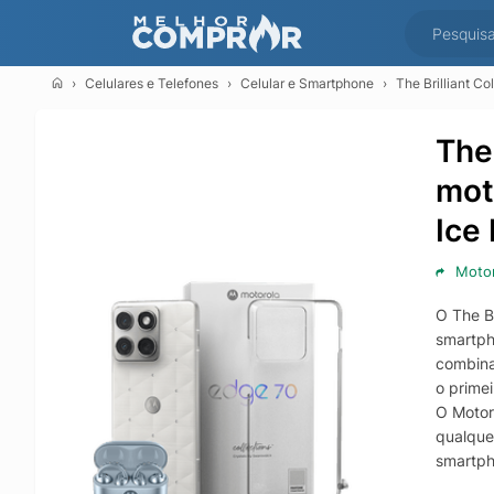
Celulares e Telefones
Celular e Smartphone
The Brilliant C
The
mot
Ice
Motor
O The B
smartph
combina
o prime
O Motor
qualquer
smartph
com imp