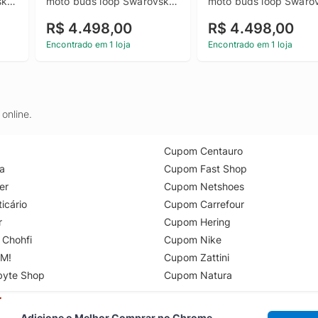
i 
moto buds loop Swarovski 
moto buds loop Swarov
M 
Ice Melt 24GB (8GB RAM + 
Ice Melt 24GB (8GB RA
R$ 4.498,00
R$ 4.498,00
16GB RAM Boost), 
16GB RAM Boost), 
MP 
Ultrafino, 3 cameras 50MP 
Ultrafino, 3 cameras 5
Encontrado em 1 loja
Encontrado em 1 loja
e tela extreme Amoled 
e tela extreme Amoled 
120hz - Bronze Green
120hz - Gadget Gray
online.
Cupom Centauro
a
Cupom Fast Shop
er
Cupom Netshoes
icário
Cupom Carrefour
r
Cupom Hering
 Chohfi
Cupom Nike
M!
Cupom Zattini
byte Shop
Cupom Natura
Adicione o Melhor Comprar no Chrome