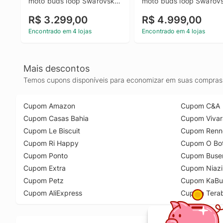
moto buds loop Swarovski 
moto buds loop Swarovsk
Ice Melt 256B 24GB (12GB 
Ice Melt 24GB (12GB RA
R$ 3.299,00
R$ 4.999,00
RAM + 12GB RAM Boost), 
+ 12GB RAM Boost), 
camera 50MP Sony Lytia 
Ultrafino, 3 cameras 50
Encontrado em 4 lojas
Encontrado em 4 lojas
710, Tela 1.5K extreme 
e tela extreme Amoled 
Amoled 144hz - Verde Claro
120hz - Gadget Gray
Mais descontos
Temos cupons disponíveis para economizar em suas compras 
Cupom Amazon
Cupom C&A
Cupom Casas Bahia
Cupom Vivar
Cupom Le Biscuit
Cupom Renn
Cupom Ri Happy
Cupom O Bot
Cupom Ponto
Cupom Buse
Cupom Extra
Cupom Niazi
Cupom Petz
Cupom KaBu
Cupom AliExpress
Cupom Tera