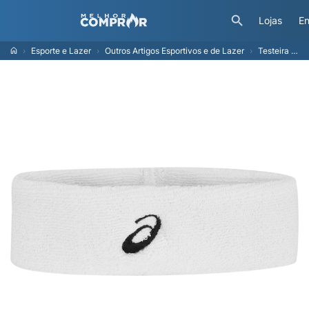
Lojas
En
Esporte e Lazer
Outros Artigos Esportivos e de Lazer
Testeira ASICS Racket Adulto