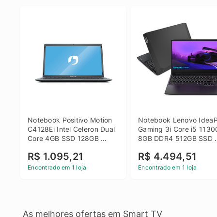
Notebook Positivo Motion 
Notebook Lenovo IdeaP
C4128Ei Intel Celeron Dual 
Gaming 3i Core i5 1130
Core 4GB SSD 128GB 
8GB DDR4 512GB SSD 
Linux 14 - 3002181
GTX 1650 4GB 15.6 FHD
R$ 1.095,21
R$ 4.494,51
Linux - Preto
Encontrado em 1 loja
Encontrado em 1 loja
As melhores ofertas em Smart TV