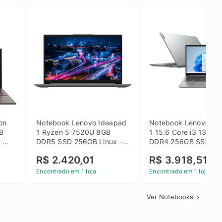
on 
Notebook Lenovo Ideapad 
Notebook Lenovo Ide
B 
1 Ryzen 5 7520U 8GB 
1 15.6 Core i3 1315U
 
DDR5 SSD 256GB Linux - 
DDR4 256GB SSD FH
inza
82X5S00100
Windows 11 Home Ci
R$ 2.420,01
R$ 3.918,51
Encontrado em 1 loja
Encontrado em 1 loja
Ver Notebooks