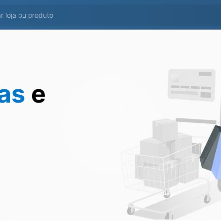
tas
e