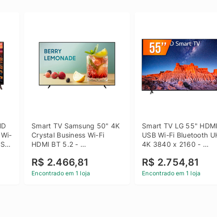
D 
Smart TV Samsung 50" 4K 
Smart TV LG 55" HDMI
 Wi-
Crystal Business Wi-Fi 
USB Wi-Fi Bluetooth U
SB 
HDMI BT 5.2 - 
4K 3840 x 2160 - 
LH50BEFH4GGXZD
55UQ801C0SB
R$ 2.466,81
R$ 2.754,81
Encontrado em 1 loja
Encontrado em 1 loja