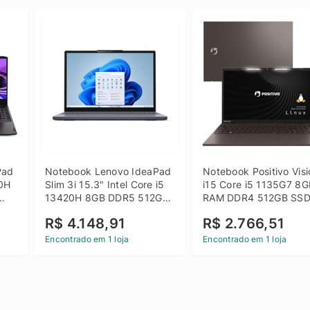
ad 
Notebook Lenovo IdeaPad 
Notebook Positivo Visi
0H 
Slim 3i 15.3" Intel Core i5 
i15 Core i5 1135G7 8G
13420H 8GB DDR5 512GB 
RAM DDR4 512GB SSD
 
SSD Win 11 Home
15.6 Full HD Linux - C
R$ 4.148,91
R$ 2.766,51
Encontrado em 1 loja
Encontrado em 1 loja