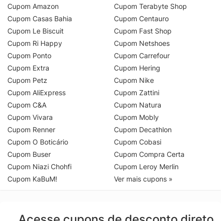
Cupom Amazon
Cupom Terabyte Shop
Cupom Casas Bahia
Cupom Centauro
Cupom Le Biscuit
Cupom Fast Shop
Cupom Ri Happy
Cupom Netshoes
Cupom Ponto
Cupom Carrefour
Cupom Extra
Cupom Hering
Cupom Petz
Cupom Nike
Cupom AliExpress
Cupom Zattini
Cupom C&A
Cupom Natura
Cupom Vivara
Cupom Mobly
Cupom Renner
Cupom Decathlon
Cupom O Boticário
Cupom Cobasi
Cupom Buser
Cupom Compra Certa
Cupom Niazi Chohfi
Cupom Leroy Merlin
Cupom KaBuM!
Ver mais cupons »
Acesse cupons de desconto direto