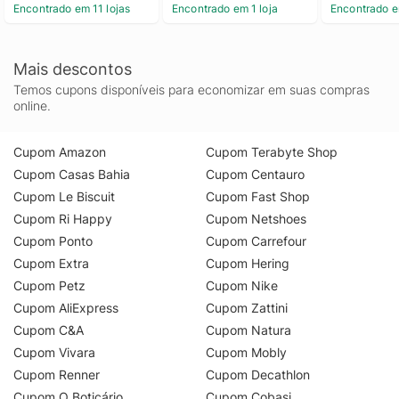
Encontrado em 11 lojas
Encontrado em 1 loja
Encontrado e
Mais descontos
Temos cupons disponíveis para economizar em suas compras
online.
Cupom Amazon
Cupom Terabyte Shop
Cupom Casas Bahia
Cupom Centauro
Cupom Le Biscuit
Cupom Fast Shop
Cupom Ri Happy
Cupom Netshoes
Cupom Ponto
Cupom Carrefour
Cupom Extra
Cupom Hering
Cupom Petz
Cupom Nike
Cupom AliExpress
Cupom Zattini
Cupom C&A
Cupom Natura
Cupom Vivara
Cupom Mobly
Cupom Renner
Cupom Decathlon
Cupom O Boticário
Cupom Cobasi