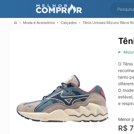
Moda e Acessórios
Calçados
Tênis Unissex Mizuno Wave Ri
Tên
Mizu
O Tênis
reconhe
tanto p
diferent
O model
estável
e respi
durabili
A sola 
Menor p
a resis
R$ 
equilíb