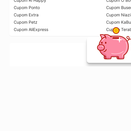
Cupom Ri Happy
Cupom O Bot
Cupom Ponto
Cupom Buse
Cupom Extra
Cupom Niazi
Cupom Petz
Cupom KaBu
Cupom AliExpress
Cupom Tera
Ative a extensão de descontos e receba 
Sobre o Melhor Comprar