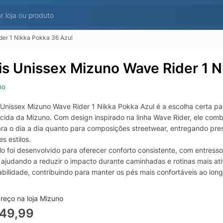
der 1 Nikka Pokka 36 Azul
is Unissex Mizuno Wave Rider 1 N
no
 Unissex Mizuno Wave Rider 1 Nikka Pokka Azul é a escolha certa p
cida da Mizuno. Com design inspirado na linha Wave Rider, ele comb
ara o dia a dia quanto para composições streetwear, entregando pres
es estilos.
o foi desenvolvido para oferecer conforto consistente, com entres
, ajudando a reduzir o impacto durante caminhadas e rotinas mais at
rabilidade, contribuindo para manter os pés mais confortáveis ao lo
dade.
em borracha proporciona boa aderência e tração em superfícies co
reço na loja Mizuno
tência ao desgaste. Por ser um tênis unissex, o Mizuno Wave Rider 1 
749,99
rio entre conforto, estilo e desempenho para quem procura um tênis 