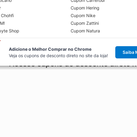
icário
Cupom Carrefour
r
Cupom Hering
 Chohfi
Cupom Nike
M!
Cupom Zattini
byte Shop
Cupom Natura
Adicione o Melhor Comprar no Chrome
Saiba 
Veja os cupons de desconto direto no site da loja!
Acesse cupons de desconto direto 
aviso de cupons antes de finalizar uma compra online, direto no ca
Explorar