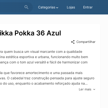
Categorias
Lojas
Entrar
ikka Pokka 36 Azul
Compartilhar
ara quem busca um visual marcante com a qualidade
ina estética esportiva e urbana, funcionando muito bem
ença com o tom azul versátil e fácil de harmonizar com
sola que favorece amortecimento e uma passada mais
ivas. O cabedal traz construção pensada para ajuste seguro
ngo do uso, enquanto o acabamento reforçado ajuda na
Ler mais
muns da cidade, aumentando a segurança no deslocamento e
Nikka Pokka se adapta a diferentes perfis, entregando
azul com identidade e qualidade Mizuno.