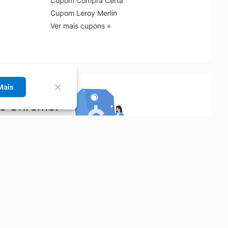
Cupom Compra Certa
Cupom Leroy Merlin
Ver mais cupons »
Mais
no Chrome!
rrinho de compras.
Saiba mais
Economizar
Siga-nos