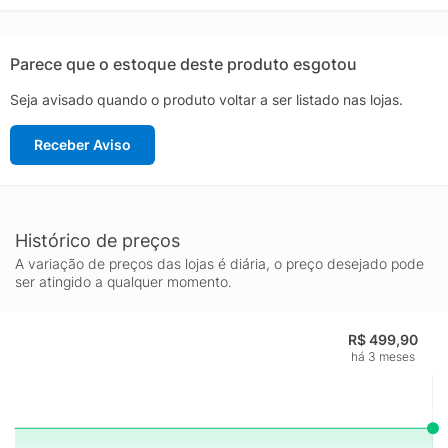
do calçado.Composição cabedal (parte superior): Material têxtil
com partes em sintéticoPalmilha: Em EVA, forrada e removível;
facilitando na higienizaçãoForro: Têxtil com reforço acolchoado
Parece que o estoque deste produto esgotou
no calcanharSolado: Borracha antiderrapante, coladoAltura da
Seja avisado quando o produto voltar a ser listado nas lojas.
Sola: 4 cmEntressola: EVA leve e macioLingueta: Macia e
flexívelCor predominante: CinzaIndicado
Receber Aviso
para: CorridaGênero: MasculinoOrigem: NacionalAjuste: Cadarço
aproximado: 530g o par nº 40
Histórico de preços
A variação de preços das lojas é diária, o preço desejado pode
ser atingido a qualquer momento.
R$ 499,90
há 3 meses