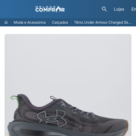
Lojas
En
Moda e Acessórios
Calçados
Tênis Under Armour Charged Skyline 5 Cinza