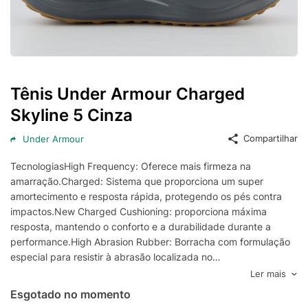
Tênis Under Armour Charged
Skyline 5 Cinza
Compartilhar
Under Armour
TecnologiasHigh Frequency: Oferece mais firmeza na
amarração.Charged: Sistema que proporciona um super
amortecimento e resposta rápida, protegendo os pés contra
impactos.New Charged Cushioning: proporciona máxima
resposta, mantendo o conforto e a durabilidade durante a
performance.High Abrasion Rubber: Borracha com formulação
especial para resistir à abrasão localizada no
calcanhar.OrthoLite: Oferece amortecimento leve de perfil
Ler mais
baixo com alta respirabilidade e ação antimicrobiana,
Esgotado no momento
garantindo conforto e higiene sem aumentar o volume interno