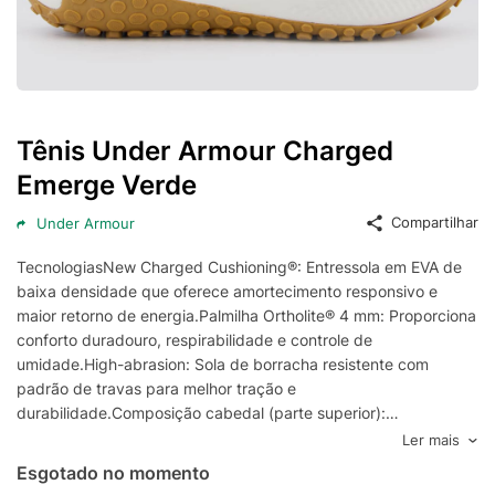
Tênis Under Armour Charged
Emerge Verde
Compartilhar
Under Armour
TecnologiasNew Charged Cushioning®: Entressola em EVA de
baixa densidade que oferece amortecimento responsivo e
maior retorno de energia.Palmilha Ortholite® 4 mm: Proporciona
conforto duradouro, respirabilidade e controle de
umidade.High-abrasion: Sola de borracha resistente com
padrão de travas para melhor tração e
durabilidade.Composição cabedal (parte superior):
Confeccionado em material têxtil e sintéticoPalmilha: EVA
Ler mais
forrada e removível; facilitando na higienizaçãoForro: Têxtil com
Esgotado no momento
reforço acolchoado no calcanharSolado: Borracha com travas