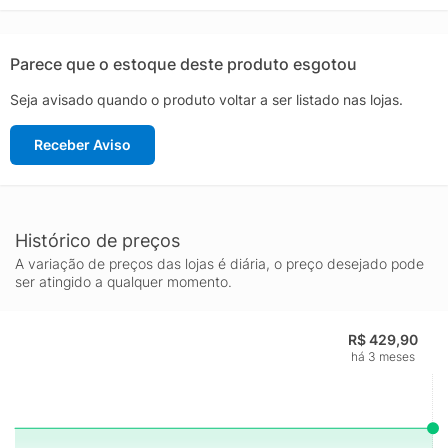
antiderrapantesLingueta: Macia e flexívelCor predominante:
VerdeEntressola: EVA macioIndicado para: Treino Gênero:
MasculinoOrigem: NacionalAjuste: ElásticoPeso aproximado:
Parece que o estoque deste produto esgotou
860g o par nº 40
Seja avisado quando o produto voltar a ser listado nas lojas.
Receber Aviso
Histórico de preços
A variação de preços das lojas é diária, o preço desejado pode
ser atingido a qualquer momento.
R$ 429,90
há 3 meses