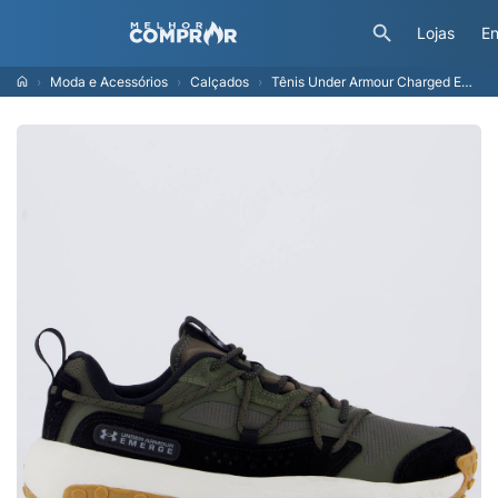
Lojas
En
Moda e Acessórios
Calçados
Tênis Under Armour Charged Emerge Verde