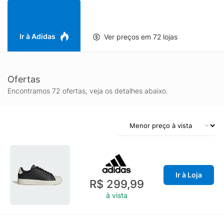
Listras e os logotipos lineares, celebram a comunidade e a
inclusão, convidando você a fazer parte dessa história.
Pensado para quem valoriza tradição sem abrir mão da
inovação, esse tênis acompanha seu ritmo, sua energia e seu
Ir à Adidas
Ver preços em 72 lojas
estilo de vida ativo.
Ofertas
Encontramos 72 ofertas, veja os detalhes abaixo.
Ir à Loja
R$ 299,99
à vista