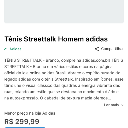
Tênis Streettalk Homem adidas
Compartilhar
Adidas
TÊNIS STREETTALK - Branco, compre na adidas.com.br! TÊNIS
STREETTALK - Branco em vários estilos e cores na página
oficial da loja online adidas Brasil. Abrace o espírito ousado do
legado adidas com o tênis Streettalk. Inspirado em ícones, esse
tênis une o visual clássico das quadras à energia vibrante das
ruas, criando um estilo que se destaca no movimento diário e
na autoexpressão. O cabedal de textura macia oferece
durabilidade e um acabamento elegante, enquanto a biqueira e
Ler mais
o cupsole de borracha característicos garantem conforto
Menor preço na loja Adidas
prolongado e aderência confiável para explorar a cidade com
R$ 299,99
segurança. Os detalhes do branding adidas, incluindo as Três