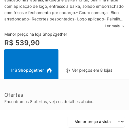
com aplicação de logo, entressola baixa, solado emborrachado
com frisos e fechamento por cadarço.- Couro camurça- Bico
arredondado- Recortes pespontados- Logo aplicado- Palmilha
macia- Solado emborrachado- Fechamento por
Ler mais
cadarçoEspecificações & CuidadosMaterial: Couro camurçaCor:
Menor preço na loja Shop2gether
CinzaMarca: Puma
R$ 539,90
Ir à Shop2gether
Ver preços em 8 lojas
Ofertas
Encontramos 8 ofertas, veja os detalhes abaixo.