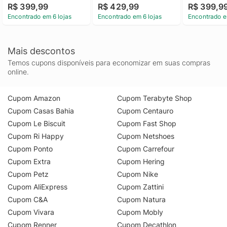
R$ 399,99
R$ 429,99
R$ 399,9
Encontrado em 6 lojas
Encontrado em 6 lojas
Encontrado e
Mais descontos
Temos cupons disponíveis para economizar em suas compras
online.
Cupom Amazon
Cupom Terabyte Shop
Cupom Casas Bahia
Cupom Centauro
Cupom Le Biscuit
Cupom Fast Shop
Cupom Ri Happy
Cupom Netshoes
Cupom Ponto
Cupom Carrefour
Cupom Extra
Cupom Hering
Cupom Petz
Cupom Nike
Cupom AliExpress
Cupom Zattini
Cupom C&A
Cupom Natura
Cupom Vivara
Cupom Mobly
Cupom Renner
Cupom Decathlon