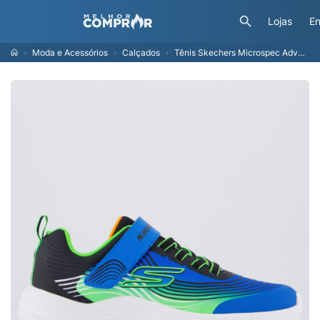
Lojas
En
Moda e Acessórios
Calçados
Tênis Skechers Microspec Advance Infantil Azul