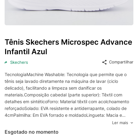
Tênis Skechers Microspec Advance
Infantil Azul
Compartilhar
Skechers
TecnologiaMachine Washable: Tecnologia que permite que o
tênis seja lavado diretamente na máquina de lavar (ciclo
delicado), facilitando a limpeza sem danificar os
materiais.Composição cabedal (parte superior): Têxtil com
detalhes em sintéticoForro: Material têxtil com acolchoamento
reforçadoSolado: EVA resistente e antiderrapante, colado de
4cmPalmilha: Em EVA forrado e moldadoLingueta: Macia e
flexívelCor predominante: AzulIndicado
Ler mais
para: CasualOrigem: ImportadaAjuste: Elástico e fecho
Esgotado no momento
fixadoIdade: InfantilPeso aproximado: 350g o par n° 33