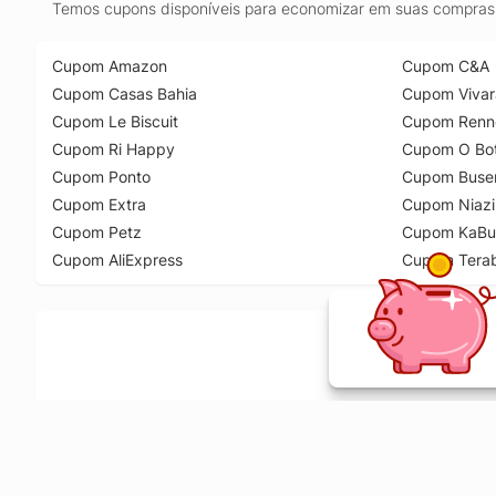
Temos cupons disponíveis para economizar em suas compras 
Cupom Amazon
Cupom C&A
Cupom Casas Bahia
Cupom Vivar
Cupom Le Biscuit
Cupom Renn
Cupom Ri Happy
Cupom O Bot
Cupom Ponto
Cupom Buse
Cupom Extra
Cupom Niazi
Cupom Petz
Cupom KaBu
Cupom AliExpress
Cupom Tera
Ative a extensão de descontos e receba 