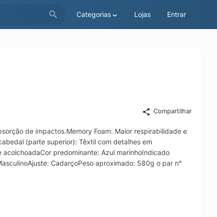
Categorias
Lojas
Entrar
Compartilhar
absorção de impactos.Memory Foam: Maior respirabilidade e
edal (parte superior): Têxtil com detalhes em
a e acolchoadaCor predominante: Azul marinhoIndicado
MasculinoAjuste: CadarçoPeso aproximado: 580g o par n°