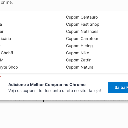
online.
Cupom Centauro
a
Cupom Fast Shop
er
Cupom Netshoes
icário
Cupom Carrefour
r
Cupom Hering
 Chohfi
Cupom Nike
M!
Cupom Zattini
byte Shop
Cupom Natura
Adicione o Melhor Comprar no Chrome
Saiba 
Veja os cupons de desconto direto no site da loja!
Acesse cupons de desconto direto 
aviso de cupons antes de finalizar uma compra online, direto no ca