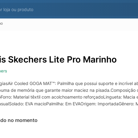
ho
is Skechers Lite Pro Marinho
hers
giasAir Cooled GOGA MAT™: Palmilha que possui suporte e incrível 
uma de memória que garante maior maciez na pisada.Composição cab
coForro: Material têxtil com acolchoamento reforçadoLingueta: Maci
asualSolado: EVA macioPalmilha: Em EVAOrigem: ImportadaGênero: 
ado no momento