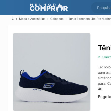
Moda e Acessórios
Calçados
Tênis Skechers Lite Pro Marin
Tên
Skec
Tecnolo
com esp
sintéti
para: C
40
Esgot