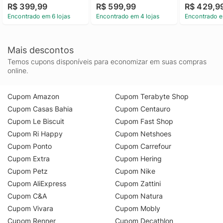
R$ 399,99
R$ 599,99
R$ 429,9
Encontrado em 6 lojas
Encontrado em 4 lojas
Encontrado e
Mais descontos
Temos cupons disponíveis para economizar em suas compras
online.
Cupom Amazon
Cupom Terabyte Shop
Cupom Casas Bahia
Cupom Centauro
Cupom Le Biscuit
Cupom Fast Shop
Cupom Ri Happy
Cupom Netshoes
Cupom Ponto
Cupom Carrefour
Cupom Extra
Cupom Hering
Cupom Petz
Cupom Nike
Cupom AliExpress
Cupom Zattini
Cupom C&A
Cupom Natura
Cupom Vivara
Cupom Mobly
Cupom Renner
Cupom Decathlon