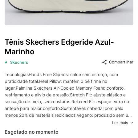
Tênis Skechers Edgeride Azul-
Marinho
Compartilhar
Skechers
TecnologiasHands Free Slip-ins: calce sem esforço, com
praticidade total.Heel Pillow: mantém o pé firme no
lugar.Palmilha Skechers Air-Cooled Memory Foam: conforto,
resfriamento e alívio de pressão.Stretch Fit: ajuste elástico e
sensação de meia, sem costuras.Relaxed Fit: espaço extra no
antepé para maior conforto.Sustentável: cabedal com pelo
menos 20% de materiais reciclados.Vegano: produzido sem uso
de materiais de origem animal.Praticidade: modelo lavável em
Ler mais
máquina, fácil de cuidar.Estabilidade: sola flexível de alta
Esgotado no momento
tração.Composição cabedal (parte