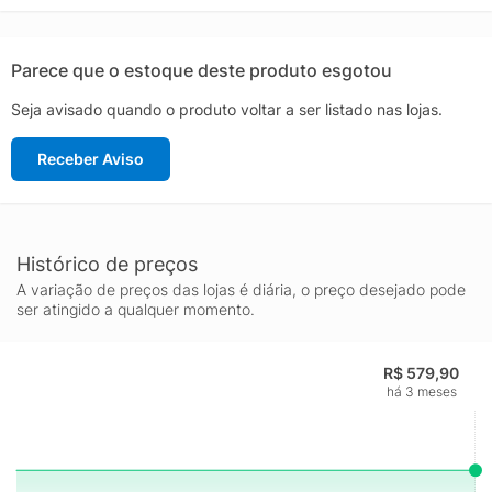
superior): TêxtilForro: Material têxtil com acolchoamento
reforçadoSolado: Borracha resistente e
antiderrapantePalmilha: Em EVA forrado e
Parece que o estoque deste produto esgotou
moldadoLingueta: IntegradaCor
Seja avisado quando o produto voltar a ser listado nas lojas.
predominante: MarinhoIndicado
para: CorridaGênero: MasculinoOrigem: ImportadaAjuste: Elástico
Receber Aviso
aproximado: 700g o par n° 40
Histórico de preços
A variação de preços das lojas é diária, o preço desejado pode
ser atingido a qualquer momento.
R$ 579,90
há 3 meses