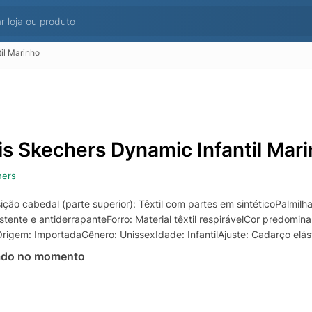
il Marinho
is Skechers Dynamic Infantil Mar
hers
ção cabedal (parte superior): Têxtil com partes em sintéticoPalmilh
stente e antiderrapanteForro: Material têxtil respirávelCor predomi
lOrigem: ImportadaGênero: UnissexIdade: InfantilAjuste: Cadarço elá
ado no momento