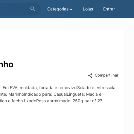
Categorias
Lojas
Entrar
inho
Compartilhar
a: Em EVA; moldada, forrada e removívelSolado e entressola:
nante: MarinhoIndicado para: CasualLingueta: Macia e
stico e fecho fixadoPeso aproximado: 250g par nº 27