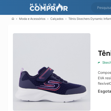
Moda e Acessórios
Calçados
Tênis Skechers Dynamic Infant
Tên
Skec
Composi
EVA resi
flexíve
Esgot