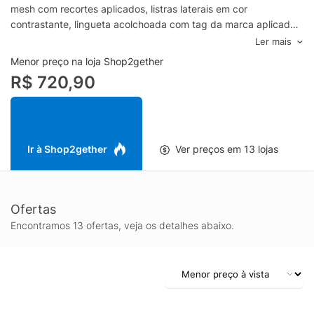
mesh com recortes aplicados, listras laterais em cor
contrastante, lingueta acolchoada com tag da marca aplicada,
parte posterior com recorte em cor contrastante, palmilha
Ler mais
macia com inscrição da marca, entressola emborrachada e
Menor preço na loja Shop2gether
solado emborrachado com textura. Fechamento superior por
R$ 720,90
cadarço.- Bico arredondado- Cabedal em mesh- Recortes em
material sintético e camurça- Listras laterais aplicadas-
Lingueta acolchoada com tag da marca- Palmilha macia-
Solado emborrachado- Fechamento por cadarçoEspecificações
& CuidadosMaterial: Têxtil e sintéticoCor: VerdeMarca: Adidas
Ir à Shop2gether
Ver preços em 13 lojas
Originals
Ofertas
Encontramos 13 ofertas, veja os detalhes abaixo.