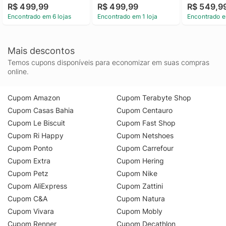
R$ 499,99
R$ 499,99
R$ 549,9
Encontrado em 6 lojas
Encontrado em 1 loja
Encontrado e
Mais descontos
Temos cupons disponíveis para economizar em suas compras
online.
Cupom Amazon
Cupom Terabyte Shop
Cupom Casas Bahia
Cupom Centauro
Cupom Le Biscuit
Cupom Fast Shop
Cupom Ri Happy
Cupom Netshoes
Cupom Ponto
Cupom Carrefour
Cupom Extra
Cupom Hering
Cupom Petz
Cupom Nike
Cupom AliExpress
Cupom Zattini
Cupom C&A
Cupom Natura
Cupom Vivara
Cupom Mobly
Cupom Renner
Cupom Decathlon