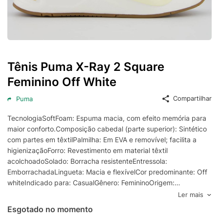
Tênis Puma X-Ray 2 Square
Feminino Off White
Compartilhar
Puma
TecnologiaSoftFoam: Espuma macia, com efeito memória para
maior conforto.Composição cabedal (parte superior): Sintético
com partes em têxtilPalmilha: Em EVA e removível; facilita a
higienizaçãoForro: Revestimento em material têxtil
acolchoadoSolado: Borracha resistenteEntressola:
EmborrachadaLingueta: Macia e flexívelCor predominante: Off
whiteIndicado para: CasualGênero: FemininoOrigem:
NacionalAjuste: CadarçoPeso aproximado: 700g o par nº 37
Ler mais
Esgotado no momento