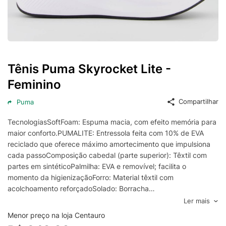
Tênis Puma Skyrocket Lite -
Feminino
Compartilhar
Puma
TecnologiasSoftFoam: Espuma macia, com efeito memória para
maior conforto.PUMALITE: Entressola feita com 10% de EVA
reciclado que oferece máximo amortecimento que impulsiona
cada passoComposição cabedal (parte superior): Têxtil com
partes em sintéticoPalmilha: EVA e removível; facilita o
momento da higienizaçãoForro: Material têxtil com
acolchoamento reforçadoSolado: Borracha
antiderrapanteLingueta: Macia e acolchoadaEntressola: EVA
Ler mais
resistenteCor predominante: PretaIndicado para:
Menor preço na loja Centauro
CorridaOrigem: ImportadaGênero: FemininoAjuste: