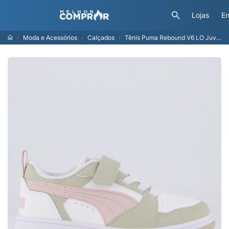
Lojas
En
Moda e Acessórios
Calçados
Tênis Puma Rebound V6 LO Juvenil Branco e Bege