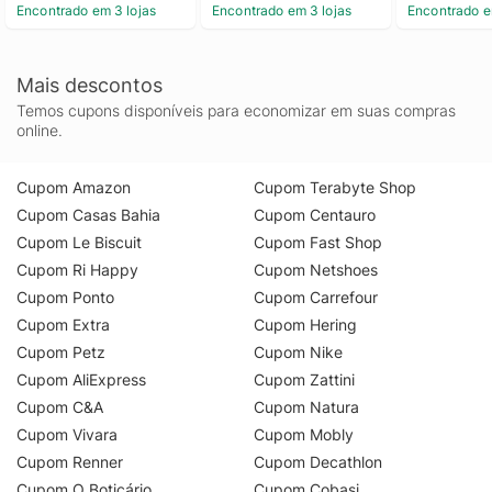
Encontrado em 3 lojas
Encontrado em 3 lojas
Encontrado e
Mais descontos
Temos cupons disponíveis para economizar em suas compras
online.
Cupom Amazon
Cupom Terabyte Shop
Cupom Casas Bahia
Cupom Centauro
Cupom Le Biscuit
Cupom Fast Shop
Cupom Ri Happy
Cupom Netshoes
Cupom Ponto
Cupom Carrefour
Cupom Extra
Cupom Hering
Cupom Petz
Cupom Nike
Cupom AliExpress
Cupom Zattini
Cupom C&A
Cupom Natura
Cupom Vivara
Cupom Mobly
Cupom Renner
Cupom Decathlon
Cupom O Boticário
Cupom Cobasi