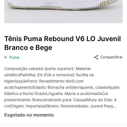
Tênis Puma Rebound V6 LO Juvenil
Branco e Bege
Compartilhar
Puma
Composição cabedal (parte superior): Material
sintéticoPalmilha: Em EVA e removível; facilita na
higienizaçãoForro: Revestimento têxtil com
acolchoamentoSolado: Borracha antiderrapante, coladoAjuste:
Elástico e fecho fixadoLingueta: Macia e acolchoadaCor
predominante: BrancaIndicado para: CasualAltura da Sola: 4
cmOrigem: ImportadaGênero: FemininoIdade: Juvenil Peso
aproximado: 550g o par nº 28
Esgotado no momento