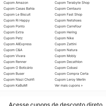
Cupom Amazon
Cupom Terabyte Shop
Cupom Casas Bahia
Cupom Centauro
Cupom Le Biscuit
Cupom Fast Shop
Cupom Ri Happy
Cupom Netshoes
Cupom Ponto
Cupom Carrefour
Cupom Extra
Cupom Hering
Cupom Petz
Cupom Nike
Cupom AliExpress
Cupom Zattini
Cupom C&A
Cupom Natura
Cupom Vivara
Cupom Mobly
Cupom Renner
Cupom Decathlon
Cupom O Boticário
Cupom Cobasi
Cupom Buser
Cupom Compra Certa
Cupom Niazi Chohfi
Cupom Leroy Merlin
Cupom KaBuM!
Ver mais cupons »
Acesse cupons de desconto direto