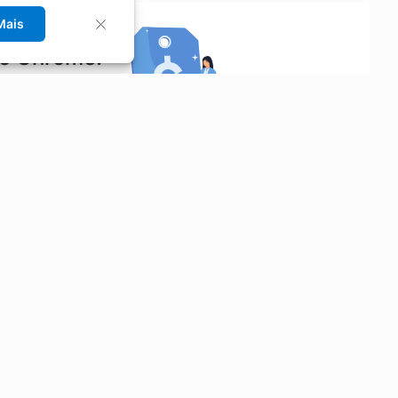
Mais
no Chrome!
rrinho de compras.
Saiba mais
Economizar
Siga-nos
Aluguel de Carros
Facebook
Categorias
Instagram
Cupons
Youtube
Extensão
Faq
Privacidade
Termos
•
•