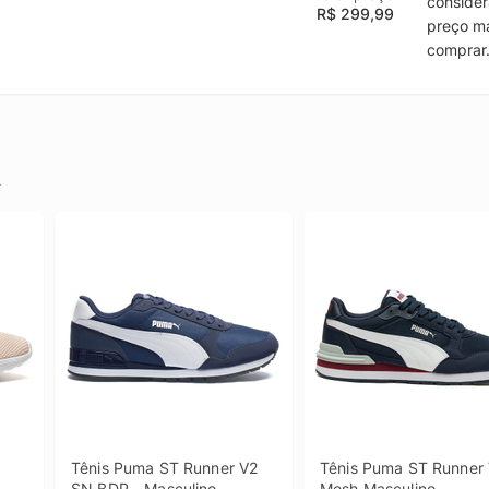
consider
R$ 299,99
preço ma
comprar
.
Tênis Puma ST Runner V2 
Tênis Puma ST Runner 
SN BDP - Masculino
Mesh Masculino