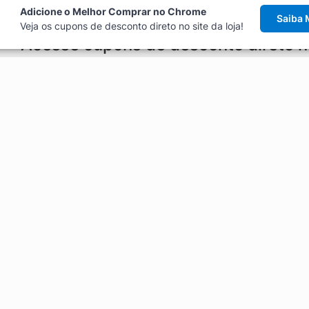
Adicione o Melhor Comprar no Chrome
Saiba 
Veja os cupons de desconto direto no site da loja!
Acesse cupons de desconto direto 
aviso de cupons antes de finalizar uma compra online, direto no ca
Explorar
ódigos promocionais, ofertas e
Artigos
Black Friday
Enviar Cupom
Fale Conosco