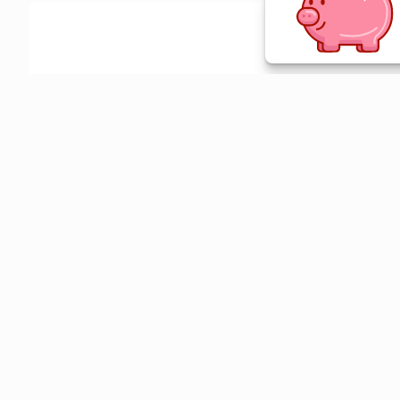
Ative a extensão de descontos e receba 
Sobre o Melhor Comprar
O Melhor Comprar é especializado em cupons de desconto, c
comparador de preços em mais de 1900 lojas online.
© 2026 Melhor Comprar - CNPJ 17.439.356/0001-29