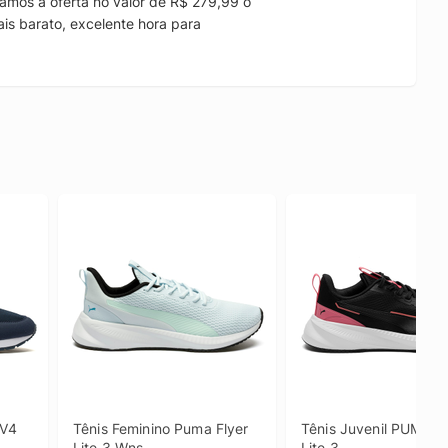
amos a oferta no valor de R$ 279,99 o
is barato, excelente hora para
.
V4 
Tênis Feminino Puma Flyer 
Tênis Juvenil PUMA Fl
Lite 3 Wns
Lite 3