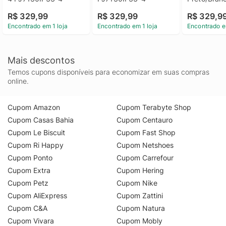
PJ7130II 3
R$ 329,99
R$ 329,99
R$ 329,9
Encontrado em 1 loja
Encontrado em 1 loja
Encontrado e
Mais descontos
Temos cupons disponíveis para economizar em suas compras
online.
Cupom Amazon
Cupom Terabyte Shop
Cupom Casas Bahia
Cupom Centauro
Cupom Le Biscuit
Cupom Fast Shop
Cupom Ri Happy
Cupom Netshoes
Cupom Ponto
Cupom Carrefour
Cupom Extra
Cupom Hering
Cupom Petz
Cupom Nike
Cupom AliExpress
Cupom Zattini
Cupom C&A
Cupom Natura
Cupom Vivara
Cupom Mobly