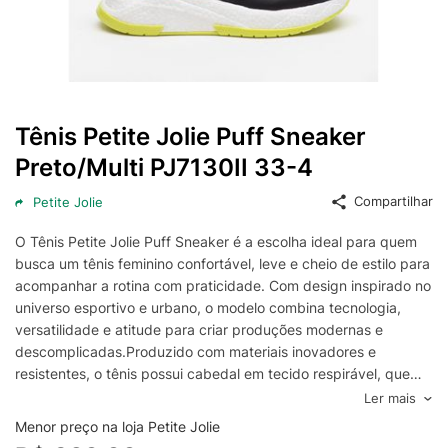
Tênis Petite Jolie Puff Sneaker
Preto/Multi PJ7130II 33-4
Compartilhar
Petite Jolie
O Tênis Petite Jolie Puff Sneaker é a escolha ideal para quem
busca um tênis feminino confortável, leve e cheio de estilo para
acompanhar a rotina com praticidade. Com design inspirado no
universo esportivo e urbano, o modelo combina tecnologia,
versatilidade e atitude para criar produções modernas e
descomplicadas.Produzido com materiais inovadores e
resistentes, o tênis possui cabedal em tecido respirável, que
ajuda a manter os pés confortáveis durante todo o dia. A
Ler mais
espuma interna e a palmilha tecnológica macia e resistente
Menor preço na loja Petite Jolie
proporcionam amortecimento e retorno ao formato original após