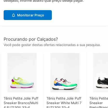
desejado, informe abaixo qual preço deseja pagar.
Monitorar Preço
Procurando por Calçados?
Você pode gostar destas ofertas relacionadas a sua pesquisa.
Tênis Petite Jolie Puff 
Tênis Petite Jolie Puff 
Tênis Petite
Sneaker Branco/Multi 
Sneaker White Multi 7 
Sneaker 
4 PJ7130II 33-4
PJ7130II 33-4
Preto/Branc